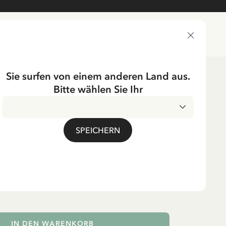
LIEFERLAND
Sie surfen von einem anderen Land aus.
Bitte wählen Sie Ihr
ichtung
Textilien
S BULLERBÜ
SPEICHERN
i-Patch Wir Kinder aus
 – 8,5 cm
 EUR
inkl. MwSt.
IN DEN WARENKORB