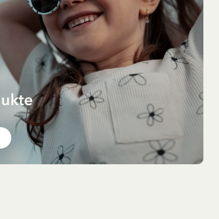
dukte
 im