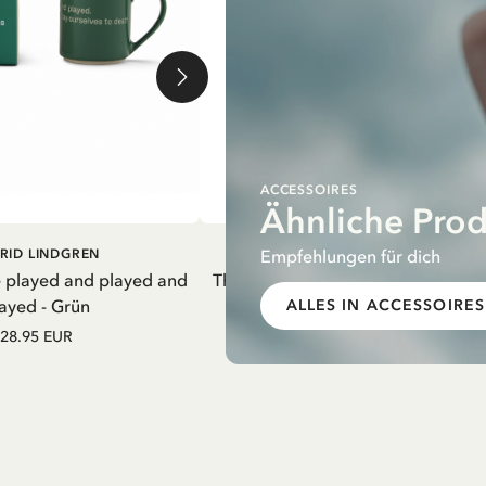
ACCESSOIRES
Ähnliche Pro
EN WARENKORB
IN DEN WARENKORB
Empfehlungen für dich
RID LINDGREN
PIPPI LANGSTRUMPF
e played and played and
Thermosflasche Pippi Langstrumpf
ayed - Grün
Nachthemd Lila – 550 ml
ALLES IN ACCESSOIRES
28.95 EUR
27.97 EUR
32.90 EUR