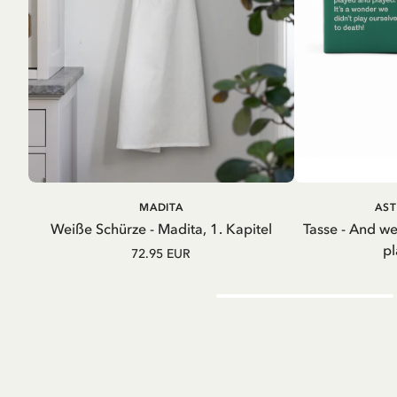
IN DEN WARENKORB
IN D
MADITA
AST
Weiße Schürze - Madita, 1. Kapitel
Tasse - And w
pl
72.95 EUR