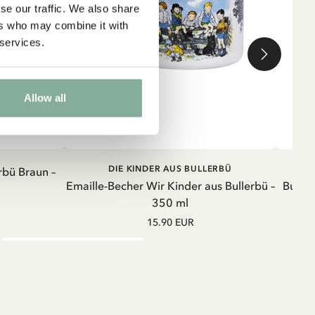
se our traffic. We also share
ers who may combine it with
 services.
Allow all
RB
IN DEN WARENKORB
DIE KINDER AUS BULLERBÜ
rbü Braun –
Emaille-Becher Wir Kinder aus Bullerbü –
Buch N
350 ml
15.90 EUR