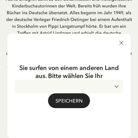
Kinderbuchautorinnen der Welt. Bereits früh wurden ihre
Bücher ins Deutsche übersetzt. Alles begann im Jahr 1949, als
der deutsche Verleger Friedrich Oetinger bei einem Aufenthalt
in Stockholm von Pippi Langstrumpf hörte. Er bat um ein
Treffen mit Astrid Lindgren und erhielt die deutsche
Übersetzung der Pippi-Langstrumpf-Trilogie. Bis heute ist der
Hamburger Verlag Friedrich Oetinger der Herausgeber der
deutschen Ausgaben von Astrid Lindgrens Kinderbücher. Viele
der Verfilmungen ihrer Geschichten entstanden als deutsche
Sie surfen von einem anderen Land
Co-Prouktion und werden bis heute regelmäßig im deutschen
Fernsehen ausgestrahlt – insbesondere zur Weihnachtszeit.
aus. Bitte wählen Sie Ihr
Auch die Lieder aus ihren Geschichten erfreuen sich in der
deutschen Übersetzung großer Beliebtheit, darunter das
bekannte Titellied „Hej, Pippi Langstrumpf“.
SPEICHERN