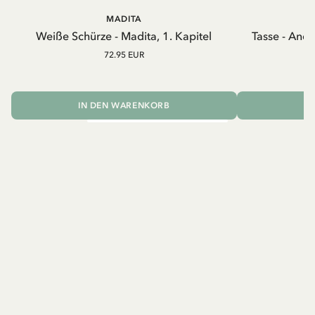
MADITA
A
Weiße Schürze - Madita, 1. Kapitel
Tasse - And
72.95 EUR
IN DEN WARENKORB
I