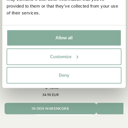
provided to them or that they’ve collected from your use
of their services.
Allow all
Customize
MICHEL AUS LÖNNEBERGA
MICH
Deny
Kinderservice Michel aus Lönneberga RPET
Sweatshirt
– 5 Teile
34.90 EUR
IN DEN WARENKORB