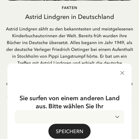
FAKTEN
Astrid Lindgren in Deutschland
Astrid Lindgren zählt zu den bekanntesten und meistgelesenen
Kinderbuchautorinnen der Welt. Bereits früh wurden ihre
Bücher ins Deutsche übersetzt. Alles begann im Jahr 1949, als
der deutsche Verleger Friedrich Oetinger bei einem Aufenthalt
in Stockholm von Pippi Langstrumpf hörte. Er bat um ein
Treffen mit Astrid Lindgren und erhielt die deutsche
Übersetzung der Pippi-Langstrumpf-Trilogie. Bis heute ist der
Hamburger Verlag Friedrich Oetinger der Herausgeber der
deutschen Ausgaben von Astrid Lindgrens Kinderbücher. Viele
der Verfilmungen ihrer Geschichten entstanden als deutsche
Sie surfen von einem anderen Land
Co-Prouktion und werden bis heute regelmäßig im deutschen
Fernsehen ausgestrahlt – insbesondere zur Weihnachtszeit.
aus. Bitte wählen Sie Ihr
Auch die Lieder aus ihren Geschichten erfreuen sich in der
deutschen Übersetzung großer Beliebtheit, darunter das
bekannte Titellied „Hej, Pippi Langstrumpf“.
SPEICHERN