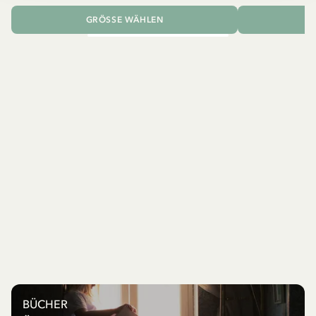
GRÖSSE WÄHLEN
I
BÜCHER