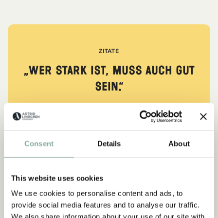
ZITATE
„Wer stark ist, muss auch gut
sein.“
aus Kennst du Pippi Langstrumpf?
DIE PIPPI-LANGSTRUMPF-SAMMLUNG
Consent
Details
About
This website uses cookies
NEU
-15%
We use cookies to personalise content and ads, to
provide social media features and to analyse our traffic.
We also share information about your use of our site with