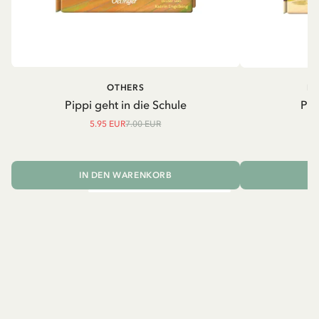
OTHERS
PI
Pippi geht in die Schule
Pip
5.95 EUR
7.00 EUR
IN DEN WARENKORB
I