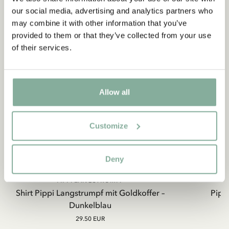
our social media, advertising and analytics partners who
may combine it with other information that you’ve
provided to them or that they’ve collected from your use
of their services.
Allow all
Customize
Deny
PIPPI LANGSTRUMPF
Shirt Pippi Langstrumpf mit Goldkoffer –
Pippi
Dunkelblau
29.50 EUR